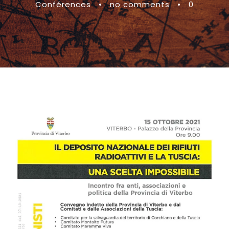
Conférences
•
no comments
•
0