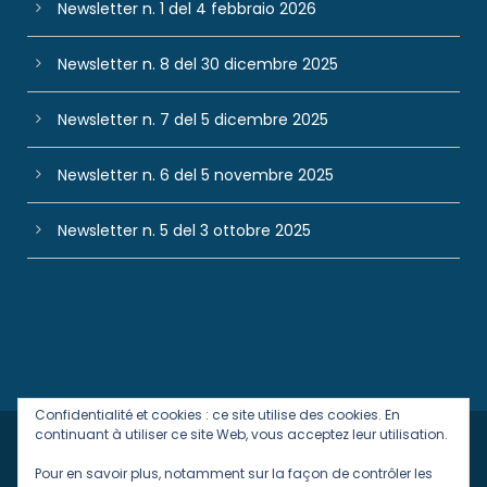
Newsletter n. 1 del 4 febbraio 2026
Newsletter n. 8 del 30 dicembre 2025
Newsletter n. 7 del 5 dicembre 2025
Newsletter n. 6 del 5 novembre 2025
Newsletter n. 5 del 3 ottobre 2025
Confidentialité et cookies : ce site utilise des cookies. En
continuant à utiliser ce site Web, vous acceptez leur utilisation.
Designed with
in Italy by
Baioni Comunicazione
Pour en savoir plus, notamment sur la façon de contrôler les