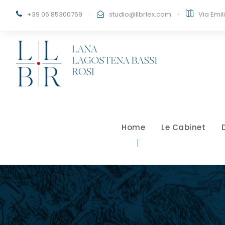
+39 06 85300769
·
studio@llbrlex.com
·
Via Emil
Home
Le Cabinet