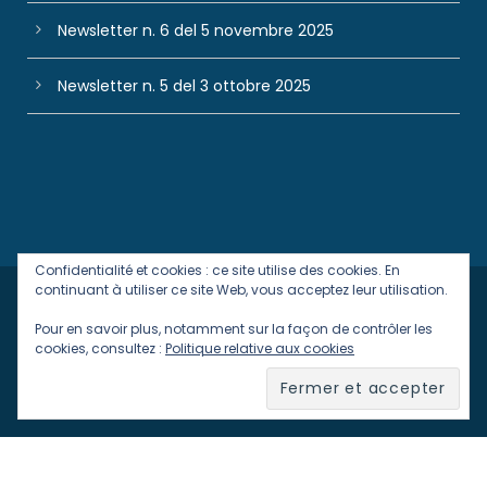
Newsletter n. 6 del 5 novembre 2025
Newsletter n. 5 del 3 ottobre 2025
Confidentialité et cookies : ce site utilise des cookies. En
continuant à utiliser ce site Web, vous acceptez leur utilisation.
Designed with
in Italy by
Baioni Comunicazione
Pour en savoir plus, notamment sur la façon de contrôler les
cookies, consultez :
Politique relative aux cookies
& Powered by
gSoft IT Solutions
Privacy Policy