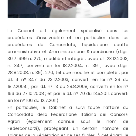
Le Cabinet est également spécialisé dans les
procédures d’insolvabilité et en particulier dans les
procédures de Concordato, Liquidazione coatta
amministrativa et Amministrazione Straordinaria (d.lgs.
30.7.1999 n. 270, modifié et intégré : avec d.l. 23.12.2003,
n. 347, converti en loi 18.2.2004, n. 39 ; avec d.lgs.
28.8.2008, n. 39). 270, tel que modifié et complété : par
d.l. if n° 347 du 23.12.2003, converti en loi n° 39 du
18.2.2004 ; par d.l. n° 13 du 28.8.2008, converti en loi n°
166 du 27.10.2008 ; et par le d.l. n° 70 du 13.5.2011, converti
en loi n° 106 du 12.7.2011).
En particulier, le Cabinet a suivi toute l’affaire du
Concordato della Federazione Italiana dei Consorzi
Agrari (également connue sous le nom de
Federconsorzi), protégeant un certain nombre de
salariés de la Fédération et de ses filiales. À cet égard, le