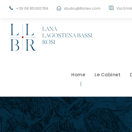
+39 06 85300769
·
studio@llbrlex.com
·
Via Emil
Home
Le Cabinet