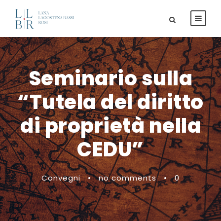
Seminario sulla
“Tutela del diritto
di proprietà nella
CEDU”
Convegni
•
no comments
•
0