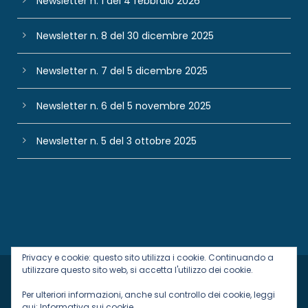
Newsletter n. 1 del 4 febbraio 2026
Newsletter n. 8 del 30 dicembre 2025
Newsletter n. 7 del 5 dicembre 2025
Newsletter n. 6 del 5 novembre 2025
Newsletter n. 5 del 3 ottobre 2025
Privacy e cookie: questo sito utilizza i cookie. Continuando a
utilizzare questo sito web, si accetta l'utilizzo dei cookie.
Designed with
in Italy by
Baioni Comunicazione
Per ulteriori informazioni, anche sul controllo dei cookie, leggi
qui:
Informativa sui cookie