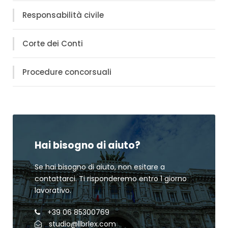
Responsabilità civile
Corte dei Conti
Procedure concorsuali
Hai bisogno di aiuto?
Se hai bisogno di aiuto, non esitare a
contattarci. Ti risponderemo entro 1 giorno
lavorativo.
+39 06 85300769
studio@llbrlex.com