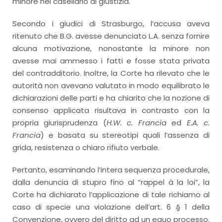
minore nel casellario di giustizia.
Secondo i giudici di Strasburgo, l’accusa aveva
ritenuto che B.G. avesse denunciato L.A. senza fornire
alcuna motivazione, nonostante la minore non
avesse mai ammesso i fatti e fosse stata privata
del contradditorio. Inoltre, la Corte ha rilevato che le
autorità non avevano valutato in modo equilibrato le
dichiarazioni delle parti e ha chiarito che la nozione di
consenso applicata risultava in contrasto con la
propria giurisprudenza (
H.W. c. Francia
ed
E.A. c.
Francia
) e basata su stereotipi quali l’assenza di
grida, resistenza o chiaro rifiuto verbale.
Pertanto, esaminando l’intera sequenza procedurale,
dalla denuncia di stupro fino al “rappel à la loi”, la
Corte ha dichiarato l’applicazione di tale richiamo al
caso di specie una violazione dell’art. 6 § 1 della
Convenzione, ovvero del diritto ad un equo processo.