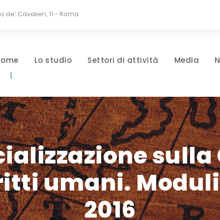
io de’ Cavalieri, 11 - Roma
Home
Lo studio
Settori di attività
Media
N
cializzazione sull
ritti umani. Modu
2016