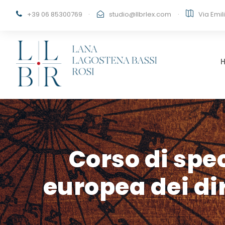
+39 06 85300769
·
studio@llbrlex.com
·
Via Emil
Corso di spe
europea dei di