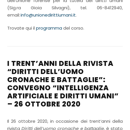
dell’Unione forense per la tutela dei diritti umani
(Sig.ra Gioia Silvagni), tel. 06-8412940,
email:
info@unionedirittiumani.it
.
Trovate qui il
programma
del corso.
I TRENT’ANNI DELLA RIVISTA
“DIRITTI DELL’UOMO
CRONACHE E BATTAGLIE”:
CONVEGNO “INTELLIGENZA
ARTIFICIALE E DIRITTI UMANI”
– 26 OTTOBRE 2020
Il 26 ottobre 2020, in occasione dei trent’anni della
rivista
Diritti dell’uomo cronache e battaglie
, è stato