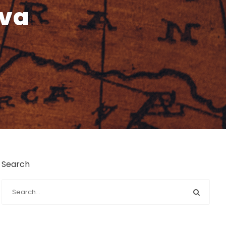
lva
Search