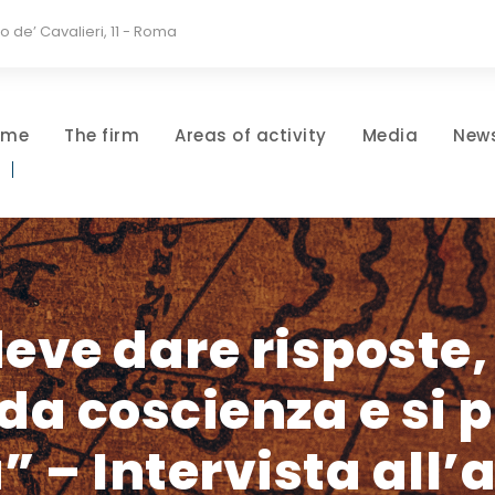
io de’ Cavalieri, 11 - Roma
ome
The firm
Areas of activity
Media
New
deve dare risposte,
da coscienza e si 
” – Intervista all