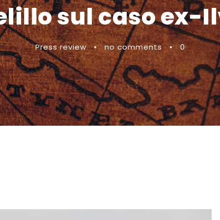
lillo sul caso ex-I
Press review
•
no comments
•
0