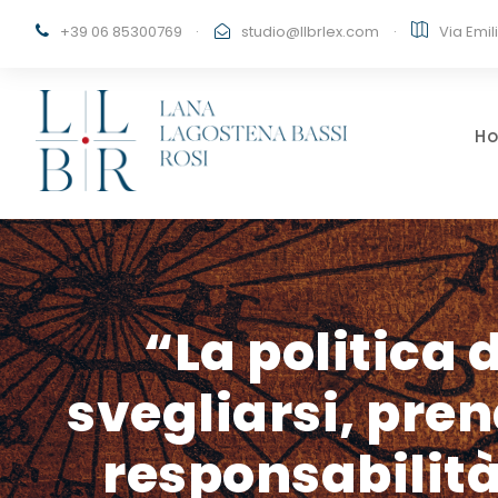
+39 06 85300769
·
studio@llbrlex.com
·
Via Emil
H
“La politica 
svegliarsi, pren
responsabilità